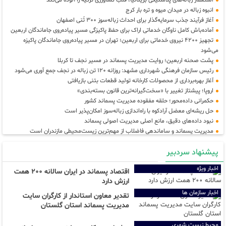
انبوه زباله در میدان میوه و تره بار کرج
آغاز فرآیند جذب سرمایه‌گذار برای احداث زباله‌سوز ۳۰۰ تُنی اصفهان
آماده‌باش کامل ناوگان خدماتی اراک برای حفظ پاکیزگی مسیر پیاده‌روی جاماندگان اربعین
تجهیز ۴۲۰۰ نیروی خدماتی برای اربعین؛ تهران در مسیر پیاده‌روی جاماندگان پاکیزه
می‌شود
پشت صحنه اربعین؛ روایت مدیریت پسماند در مسیر نجف تا کربلا
رئیس سازمان فرهنگی شهرداری مشهد: روزانه ۱۲۰ تن زباله در نجف جمع آوری می‌شود
آغاز بهره‌برداری از محصولات کارخانه تولید قطعات بتنی بازیافتی
اروپا؛ پیشتاز تغییر با «سخت‌گیرانه‌ترین قانون بسته‌بندی»
حکمرانی داده‌محور؛ حلقه مفقوده مدیریت پسماند کشور
حل ریشه‌ای معضل آرادکوه با راه‌اندازی زباله‌سوز امکان‌پذیر است
نبود داده‌های دقیق، مانع اصلی مدیریت اصولی پسماند
مدیریت پسماند و ساماندهی فاضلاب از مهم‌ترین زیست‌محیطی مازندران است
شهرداری ارومیه عملیات جمع‌آوری پسماندهای رهاشده در حاشیه دریاچه را آغاز کرد
پیشنهاد سردبیر
پیش‌بینی جمع‌آوری ۱۲۰۰ تن زباله طی ۱۰ روز خدمت در نجف توسط کارگروه خدمات
شهری شهرداری مشهد
اخبار ویژه
اقتصاد پسماند در ایران سالانه ۲۰۰ همت
پیشرفت چشمگیر راه دسترسی،سیستم پیش تصفیه و آمادگی کامل تصفیه‌خانه
ارزش دارد
زباله‌سوز ساری
خطر پنهان در زباله‌های خانگی؛ راهکارهای اصولی برای دفع پسماندهای عفونی و دارویی
اخبار سازمان ها
تقدیر معاون استاندار از کارگران سایت
محل فعلی بازیافت کیش به پروژه گردشگری تبدیل می‌شود
مدیریت پسماند استان گلستان
محیط زیست شهری