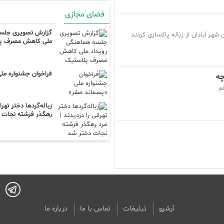
فضای مجازی
گزارش تصویری جلسه
ر آبادان از زباله پاکسازی کردند
ملی کاهش مصرف پ
 رحیمی
فراخوان جشنواره مل
چه
م
زباله‌گردها دختر تهرا
رهگذر فرشته نجات 
آرشیو
تبلیغات
تماس با ما
درباره ما