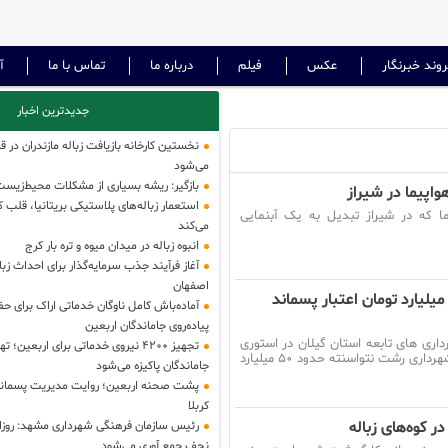
وند خبرنگار
عکس
فیلم
درباره ما
تماس با ما
آ
جدیدترین اخبار
نخستین کارخانه بازیافت زباله مازندران در 
می‌شود
بازگیر: ریشه بسیاری از مشکلات محیط‌زی
اپیما در شیراز
استعمار زباله‌های پلاستیکی بریتانیا، قلب کش
 که در شیراز تبدیل به یک آبنمایی
می‌کند
انبوه زباله در میدان میوه و تره بار کرج
اصفهان
هرداری رشت چه می کند؟ | ۵۰ میلیارد تومان اعتبار پسماند
آماده‌باش کامل ناوگان خدماتی اراک برای ح
پیاده‌روی جاماندگان اربعین
ری های تابعه استان گیلان در استوری
تجهیز ۴۲۰۰ نیروی خدماتی برای اربعین؛
صفحه اینستاگرام خود نوشته که هنوز شهرداری رشت نتواسنته حدود ۵۰ میلیارد
جاماندگان پاکیزه می‌شود
پشت صحنه اربعین؛ روایت مدیریت پسماند
کربلا
 کوه‌های زباله
نجف جمع آوری می‌شود