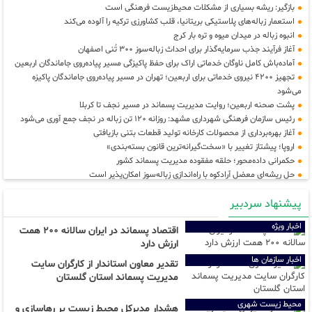
بازگیر: ریشه بسیاری از مشکلات محیط‌زیست فرهنگی است
استعمار زباله‌های پلاستیکی بریتانیا، قلب کشاورزی ترکیه را آلوده می‌کند
انبوه زباله در میدان میوه و تره بار کرج
آغاز فرآیند جذب سرمایه‌گذار برای احداث زباله‌سوز ۳۰۰ تُنی اصفهان
آماده‌باش کامل ناوگان خدماتی اراک برای حفظ پاکیزگی مسیر پیاده‌روی جاماندگان اربعین
تجهیز ۴۲۰۰ نیروی خدماتی برای اربعین؛ تهران در مسیر پیاده‌روی جاماندگان پاکیزه
می‌شود
پشت صحنه اربعین؛ روایت مدیریت پسماند در مسیر نجف تا کربلا
رئیس سازمان فرهنگی شهرداری مشهد: روزانه ۱۲۰ تن زباله در نجف جمع آوری می‌شود
آغاز بهره‌برداری از محصولات کارخانه تولید قطعات بتنی بازیافتی
اروپا؛ پیشتاز تغییر با «سخت‌گیرانه‌ترین قانون بسته‌بندی»
حکمرانی داده‌محور؛ حلقه مفقوده مدیریت پسماند کشور
حل ریشه‌ای معضل آرادکوه با راه‌اندازی زباله‌سوز امکان‌پذیر است
نبود داده‌های دقیق، مانع اصلی مدیریت اصولی پسماند
پیشنهاد سردبیر
مدیریت پسماند و ساماندهی فاضلاب از مهم‌ترین زیست‌محیطی مازندران است
شهرداری ارومیه عملیات جمع‌آوری پسماندهای رهاشده در حاشیه دریاچه را آغاز کرد
اخبار ویژه
اقتصاد پسماند در ایران سالانه ۲۰۰ همت
پیش‌بینی جمع‌آوری ۱۲۰۰ تن زباله طی ۱۰ روز خدمت در نجف توسط کارگروه خدمات
ارزش دارد
شهری شهرداری مشهد
پیشرفت چشمگیر راه دسترسی،سیستم پیش تصفیه و آمادگی کامل تصفیه‌خانه
اخبار سازمان ها
تقدیر معاون استاندار از کارگران سایت
زباله‌سوز ساری
مدیریت پسماند استان گلستان
محیط زیست شهری
هشدار مدیرکل محیط زیست بر رهاسازی و