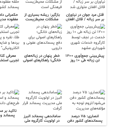
قتل مرد جوان در نیاوران
بازگیر: ریشه بسیاری از
حکمرانی داد
بر سر زباله / قاتل افغان
مشکلات محیط‌زیست
مفقوده مدی
متواری شد
فرهنگی است
کش
پیش‌بینی جمع‌آوری ۱۲۰۰
خطر پنهان در زباله‌های
معرفی کتا
تن زباله طی ۱۰ روز
خانگی؛ راهکارهای اصولی
تجربی استخر
خدمت در نجف توسط
برای دفع پسماندهای
طلا، نقره و 
کارگروه خدمات شهری
عفونی و دارویی
بردها و
شهرداری مشهد
الکتر
تاکید بر م
پسماند و 
انصاری: ۷۵ درصد
ساماندهی پسماند البرز
طرح‌های د
پسماندهای کشور دفن
در اولویت کارگروه ملی
می‌شود/لزوم توجه به
مدیریت پسماند قرار
مؤلفه‌های مدیریت
گرفت