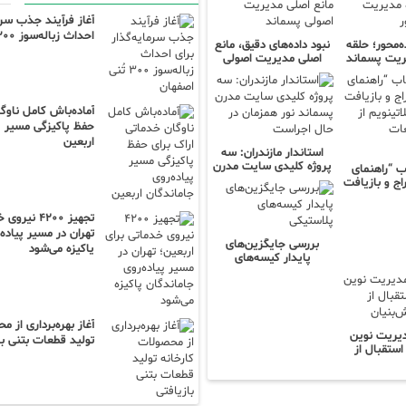
آغاز فرآیند جذب سرما
احداث زباله‌سوز ۳۰۰ تُنی اصفهان
ه‌محور؛ حلقه
نبود داده‌های دقیق، مانع
ریت پسماند
اصلی مدیریت اصولی
ور
پسماند
آماده‌باش کامل ناوگ
حفظ پاکیزگی مسیر پی
اربعین
استاندار مازندران: سه
پروژه کلیدی سایت مدرن
ب “راهنمای
پسماند نور همزمان در
اج و بازیافت
حال اجراست
پلاتینویم از
 ضایعات
تجهیز ۴۲۰۰ 
ونیکی”
تهران در مسیر پیاده
بررسی جایگزین‌های
پاکیزه می‌شود
پایدار کیسه‌های
پلاستیکی
آغاز بهره‌برداری از 
دیریت نوین
تولید قطعات بتنی با
استقبال از
انش‌بنیان