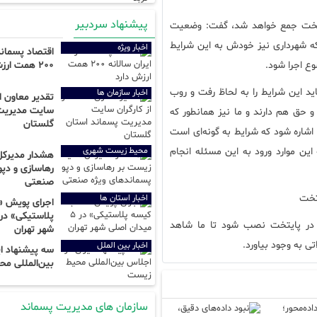
پیشنهاد سردبیر
پایتخت جمع خواهد شد، گفت: وضعیت
نجف جمع آوری می‌شود
آغاز بهره‌برداری از محصولات کارخانه تولید ق
ه شهرداری نیز خودش به این شرایط
اخبار ویژه
اقتصاد پسماند 
اروپا؛ پیشتاز تغییر با «سخت‌گیرانه‌ترین قا
وع اجرا شود.
۲۰۰ همت ارزش دارد
حکمرانی داده‌محور؛ حلقه مفقوده مدیریت پ
حل ریشه‌ای معضل آرادکوه با راه‌اندازی زبال
ید این شرایط را به لحاظ رفت و روب
اخبار سازمان ها
تقدیر معاون اس
نبود داده‌های دقیق، مانع اصلی مدیریت اص
سایت مدیریت
 حق هم دارند و ما نیز همانطور که
مدیریت پسماند و ساماندهی فاضلاب از مه
گلستان
مازندران است
اشاره شود که شرایط به گونه‌ای است
شهرداری ارومیه عملیات جمع‌آوری پسمانده
 این موارد ورود به این مسئله انجام
محیط زیست شهری
دریاچه را آغاز کرد
هشدار مدیرک
رهاسازی و دپو
پیش‌بینی
صنعتی
توسط کارگروه خدمات شهری شهرداری مشهد
پیشرفت چشمگیر راه دسترسی،سیستم پیش
تخت
اخبار استان ها
اجرای پویش «
کامل تصفیه‌خانه زباله‌سوز ساری
وز در پایتخت نصب شود تا ما شاهد
شهر تهران
ی به وجود بیاورد.
اخبار بین الملل
سه پیشنهاد ای
بین‌المللی م
سازمان های مدیریت پسماند