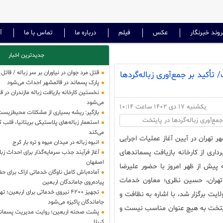
وند خبرنگار
عکس
فیلم
درباره ما
تماس با ما
آ
جدیدترین اخبار
قتل مرد جوان در نیاوران بر سر زباله / قاتل
کید بر جمع‌آوری زباله‌گردها
پارک پسماند در قائمشهر احداث می‌شود
نخستین کارخانه بازیافت زباله مازندران در 
می‌شود
یکشنبه 17 دی 1402 ساعت 10:14
بازگیر: ریشه بسیاری از مشکلات محیط‌زی
استعمار زباله‌های پلاستیکی بریتانیا، قلب کش
می‌کند
 تهران در آیین آغاز عملیات اجرایی
انبوه زباله در میدان میوه و تره بار کرج
اری از کارخانه بازیافت پسماند‌های
اصفهان
 پیش از ظهر امروز با حضور علیرضا
آماده‌باش کامل ناوگان خدماتی اراک برای ح
ر تهران، حسین نظری؛ معاون خدمات
پیاده‌روی جاماندگان اربعین
تجهیز ۴۲۰۰ نیروی خدماتی برای اربعین؛
یت برگزار شد، با اشاره به نظافت و
جاماندگان پاکیزه می‌شود
ایتخت به هیچ عنوان مناسب نیست و
پشت صحنه اربعین؛ روایت مدیریت پسماند
کربلا