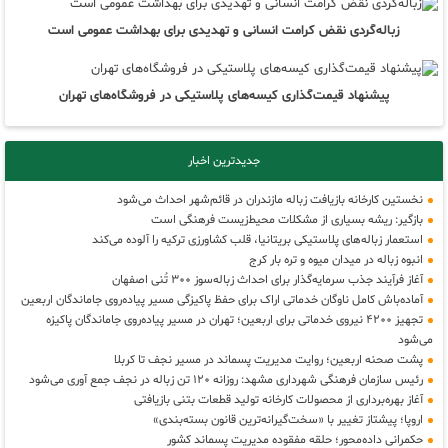
زباله‌گردی نقض کرامت انسانی و تهدیدی برای بهداشت عمومی است
پیشنهاد قیمت‌گذاری کیسه‌های پلاستیکی در فروشگاه‌های تهران
جدیدترین اخبار
نخستین کارخانه بازیافت زباله مازندران در قائم‌شهر احداث می‌شود
بازگیر: ریشه بسیاری از مشکلات محیط‌زیست فرهنگی است
استعمار زباله‌های پلاستیکی بریتانیا، قلب کشاورزی ترکیه را آلوده می‌کند
انبوه زباله در میدان میوه و تره بار کرج
آغاز فرآیند جذب سرمایه‌گذار برای احداث زباله‌سوز ۳۰۰ تُنی اصفهان
آماده‌باش کامل ناوگان خدماتی اراک برای حفظ پاکیزگی مسیر پیاده‌روی جاماندگان اربعین
تجهیز ۴۲۰۰ نیروی خدماتی برای اربعین؛ تهران در مسیر پیاده‌روی جاماندگان پاکیزه
می‌شود
پشت صحنه اربعین؛ روایت مدیریت پسماند در مسیر نجف تا کربلا
رئیس سازمان فرهنگی شهرداری مشهد: روزانه ۱۲۰ تن زباله در نجف جمع آوری می‌شود
آغاز بهره‌برداری از محصولات کارخانه تولید قطعات بتنی بازیافتی
اروپا؛ پیشتاز تغییر با «سخت‌گیرانه‌ترین قانون بسته‌بندی»
حکمرانی داده‌محور؛ حلقه مفقوده مدیریت پسماند کشور