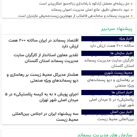
حل ریشه‌ای معضل آرادکوه با راه‌اندازی زباله‌سوز امکان‌پذیر است
نبود داده‌های دقیق، مانع اصلی مدیریت اصولی پسماند
مدیریت پسماند و ساماندهی فاضلاب از مهم‌ترین زیست‌محیطی مازندران است
شهرداری ارومیه عملیات جمع‌آوری پسماندهای رهاشده در حاشیه دریاچه را آغاز کرد
پیشنهاد سردبیر
پیش‌بینی جمع‌آوری ۱۲۰۰ تن زباله طی ۱۰ روز خدمت در نجف توسط کارگروه خدمات
شهری شهرداری مشهد
اخبار ویژه
اقتصاد پسماند در ایران سالانه ۲۰۰ همت
پیشرفت چشمگیر راه دسترسی،سیستم پیش تصفیه و آمادگی کامل تصفیه‌خانه
ارزش دارد
زباله‌سوز ساری
خطر پنهان در زباله‌های خانگی؛ راهکارهای اصولی برای دفع پسماندهای عفونی و دارویی
اخبار سازمان ها
تقدیر معاون استاندار از کارگران سایت
محل فعلی بازیافت کیش به پروژه گردشگری تبدیل می‌شود
مدیریت پسماند استان گلستان
محیط زیست شهری
هشدار مدیرکل محیط زیست بر رهاسازی و
دپو پسماند‌های ویژه صنعتی
اخبار استان ها
اجرای پویش « نه به کیسه پلاستیکی» در ۵
میدان اصلی شهر تهران
اخبار بین الملل
سه پیشنهاد ایران در اجلاس بین‌المللی
محیط زیست
سازمان های مدیریت پسماند