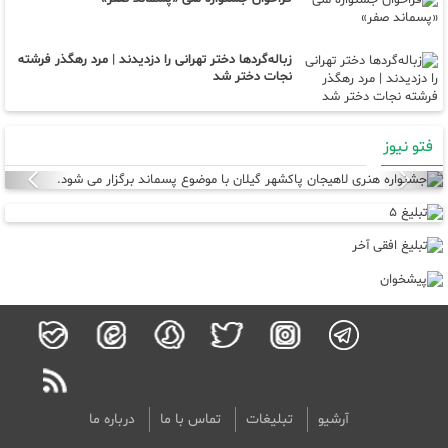
زباله‌گردها دختر تهرانی را دزدیدند | مرد رهگذر فرشته
نجات دختر شد
فتو نیوز
Next
Previous
آرشیو
تبلیغات
تماس با ما
درباره ما